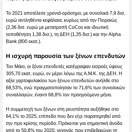
Το 2021 αποτέλεσε χρονιά-ορόσημο, με συνολικά 7,9 δισ.
ευρώ αντληθέντα κεφάλαια, κυρίως από την Πειραιώς
(2,36 δισ. ευρώ με μετατροπή CoCos και ιδιωτική
τοποθέτηση 1,38 δισ.), τη ΔΕΗ (1,35 δισ.) και την Alpha
Bank (800 εκατ.).
Η ισχυρή παρουσία των ξένων επενδυτών
Τον Μάιο, οι ξένοι επενδυτές κατέγραψαν εισροές ύψους
305,70 εκατ. ευρώ, εν μέρει λόγω της Α.Μ.Κ. της ΔΕΗ. Η
αξία χαρτοφυλακίου των ξένων επενδυτών ανήλθε στο
68,53%, ενώ πραγματοποίησαν το 71,6% των συνολικών
συναλλαγών, έναντι 68,8% τον προηγούμενο μήνα.
Η συμμετοχή των ξένων στη ρευστότητα αυξήθηκε στο
64,1% το 2025, επίπεδο που δεν είχε παρατηρηθεί από
την προ κρίσης περίοδο. Πρόκειται για σημαντική άνοδο
από το 50,8% του 2020, γεγονός που επιβεβαιώνει τη