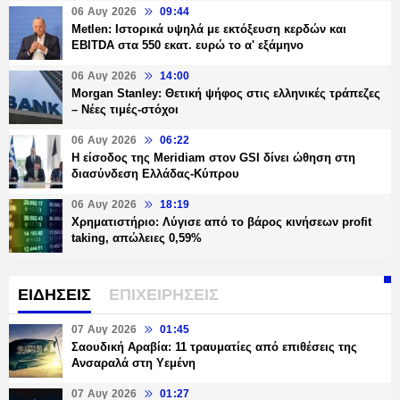
06 Αυγ 2026
09:44
Metlen: Ιστορικά υψηλά με εκτόξευση κερδών και
EBITDA στα 550 εκατ. ευρώ το α' εξάμηνο
06 Αυγ 2026
14:00
Morgan Stanley: Θετική ψήφος στις ελληνικές τράπεζες
– Νέες τιμές-στόχοι
06 Αυγ 2026
06:22
Η είσοδος της Meridiam στον GSI δίνει ώθηση στη
διασύνδεση Ελλάδας-Κύπρου
06 Αυγ 2026
18:19
Χρηματιστήριο: Λύγισε από το βάρος κινήσεων profit
taking, απώλειες 0,59%
ΕΙΔΗΣΕΙΣ
ΕΠΙΧΕΙΡΗΣΕΙΣ
07 Αυγ 2026
01:45
Σαουδική Αραβία: 11 τραυματίες από επιθέσεις της
Ανσαραλά στη Υεμένη
07 Αυγ 2026
01:27