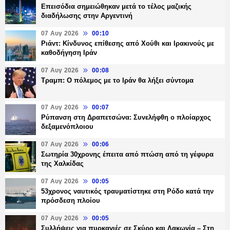
Επεισόδια σημειώθηκαν μετά το τέλος μαζικής
διαδήλωσης στην Αργεντινή
07 Αυγ 2026
00:10
Ριάντ: Κίνδυνος επίθεσης από Χούθι και Ιρακινούς με
καθοδήγηση Ιράν
07 Αυγ 2026
00:08
Τραμπ: Ο πόλεμος με το Ιράν θα λήξει σύντομα
07 Αυγ 2026
00:07
Ρύπανση στη Δραπετσώνα: Συνελήφθη ο πλοίαρχος
δεξαμενόπλοιου
07 Αυγ 2026
00:06
Σωτηρία 30χρονης έπειτα από πτώση από τη γέφυρα
της Χαλκίδας
07 Αυγ 2026
00:05
53χρονος ναυτικός τραυματίστηκε στη Ρόδο κατά την
πρόσδεση πλοίου
07 Αυγ 2026
00:05
Συλλήψεις για πυρκαγιές σε Σκύρο και Λακωνία – Στη