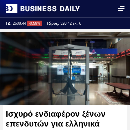
ΓΔ:
2608.44
-0.59%
Τζίρος:
320.42 εκ. €
Τελ. ενημέρωση:
17:25:02
Ισχυρό ενδιαφέρον ξένων
επενδυτών για ελληνικά