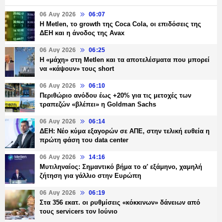
06 Αυγ 2026
06:07
H Metlen, το growth της Coca Cola, οι επιδόσεις της
ΔΕΗ και η άνοδος της Avax
06 Αυγ 2026
06:25
H «μάχη» στη Metlen και τα αποτελέσματα που μπορεί
να «κάψουν» τους short
06 Αυγ 2026
06:10
Περιθώριο ανόδου έως +20% για τις μετοχές των
τραπεζών «βλέπει» η Goldman Sachs
06 Αυγ 2026
06:14
ΔΕΗ: Νέο κύμα εξαγορών σε ΑΠΕ, στην τελική ευθεία η
πρώτη φάση του data center
06 Αυγ 2026
14:16
Μυτιληναίος: Σημαντικό βήμα το α' εξάμηνο, χαμηλή
ζήτηση για γάλλιο στην Ευρώπη
06 Αυγ 2026
06:19
Στα 356 εκατ. οι ρυθμίσεις «κόκκινων» δάνειων από
τους servicers τον Ιούνιο