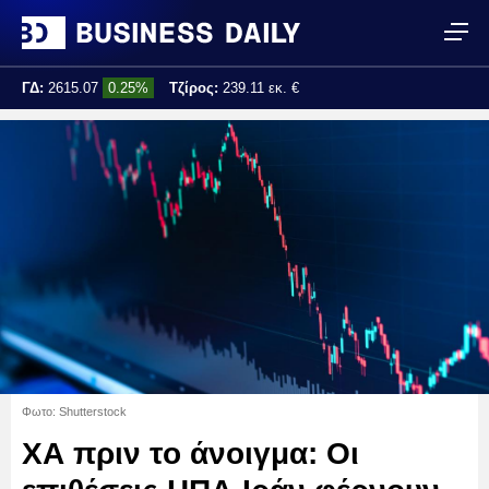
ΓΔ:
2615.07
0.25%
Τζίρος:
239.11 εκ. €
Τελ. ενημέρωση:
17:25:01
Φωτο: Shutterstock
ΧΑ πριν το άνοιγμα: Οι