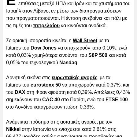
Ε
επιθέσεις μεταξύ ΗΠΑ και Ιράν και τα χτυπήματα του
Ισραήλ στον Λίβανο, εν μέσω των διαπραγματεύσεων
που πραγματοποιούνται. Η ένταση ανεβαίνει και πάλι με
τις τιμές του
πετρελαίου
να κινούνται ανοδικά.
Σε οριακή ισορροπία κινείται η
Wall Street
με τα
futures του
Dow Jones
να υποχωρούν κατά 0,10%, ενώ
κατά 0,03% χαμηλότερα κινούνται του
S8P 500
και κατά
0,05% του τεχνολογικού
Nasdaq
.
Αρνητική εικόνα στις
ευρωπαϊκές αγορές
, με τα
futures του
eurostoxx 50
να υποχωρούν κατά 0,37%, και
του
DAX
στη Φρανκφούρτη κατά 0,39%. Απώλειες 0,43%
σημειώνουν του
CAC 40
στο Παρίσι, ενώ του
FTSE 100
στο Λονδίνο καταγράφουν πτώση 0,33%.
Ανάμεικτα πρόσημα στις ασιατικές αγορές, με τον
Nikkei
στην Ιαπωνία να ενισχύεται κατά 2,61% στις
68.477 μονάδες καθώς ενισχύονται οι προσδοκίες για