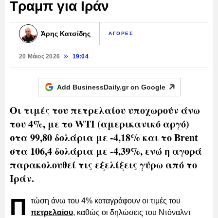
Τραμπ για Ιράν
Άρης Κατσίδης
ΑΓΟΡΕΣ
20 Μάιος 2026
19:04
Add BusinessDaily.gr on
Google
Οι τιμές του πετρελαίου υποχωρούν άνω
του 4%, με το WTI (αμερικανικό αργό)
στα 99,80 δολάρια με -4,18% και το Brent
στα 106,4 δολάρια με -4,39%, ενώ η αγορά
παρακολουθεί τις εξελίξεις γύρω από το
Ιράν.
Π
τώση άνω του 4% καταγράφουν οι τιμές του
πετρελαίου
, καθώς οι δηλώσεις του Ντόναλντ