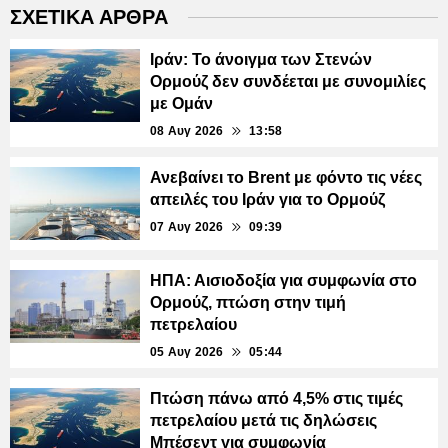
ΣΧΕΤΙΚΑ ΑΡΘΡΑ
Ιράν: Το άνοιγμα των Στενών
Ορμούζ δεν συνδέεται με συνομιλίες
με Ομάν
08 Αυγ 2026
13:58
Ανεβαίνει το Brent με φόντο τις νέες
απειλές του Ιράν για το Ορμούζ
07 Αυγ 2026
09:39
ΗΠΑ: Αισιοδοξία για συμφωνία στο
Ορμούζ, πτώση στην τιμή
πετρελαίου
05 Αυγ 2026
05:44
Πτώση πάνω από 4,5% στις τιμές
πετρελαίου μετά τις δηλώσεις
Μπέσεντ για συμφωνία