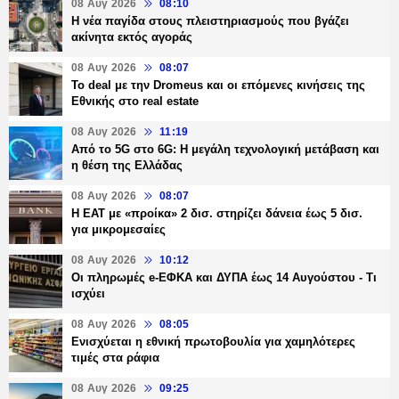
08 Αυγ 2026
08:10
Η νέα παγίδα στους πλειστηριασμούς που βγάζει
ακίνητα εκτός αγοράς
08 Αυγ 2026
08:07
Το deal με την Dromeus και οι επόμενες κινήσεις της
Εθνικής στο real estate
08 Αυγ 2026
11:19
Από το 5G στο 6G: Η μεγάλη τεχνολογική μετάβαση και
η θέση της Ελλάδας
08 Αυγ 2026
08:07
Η ΕΑΤ με «προίκα» 2 δισ. στηρίζει δάνεια έως 5 δισ.
για μικρομεσαίες
08 Αυγ 2026
10:12
Οι πληρωμές e-ΕΦΚΑ και ΔΥΠΑ έως 14 Αυγούστου - Τι
ισχύει
08 Αυγ 2026
08:05
Ενισχύεται η εθνική πρωτοβουλία για χαμηλότερες
τιμές στα ράφια
08 Αυγ 2026
09:25