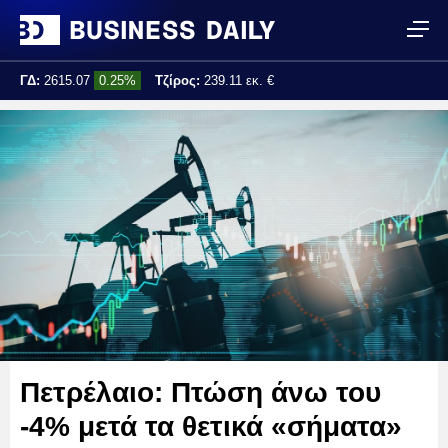
ΓΔ:
2615.07
0.25%
Τζίρος:
239.11 εκ. €
Τελ. ενημέρωση:
17:25:01
Πετρέλαιο: Πτώση άνω του
-4% μετά τα θετικά «σήματα»