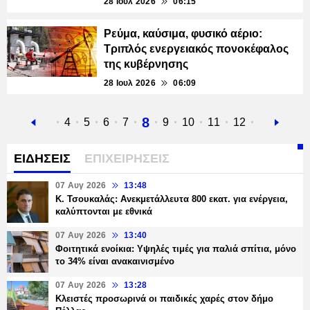
28 Ιουλ 2026
06:15
Ρεύμα, καύσιμα, φυσικό αέριο:
Τριπλός ενεργειακός πονοκέφαλος
της κυβέρνησης
28 Ιουλ 2026
06:09
Τρέχουσα
8
Προηγούμενη
Σελίδα
4
Σελίδα
5
Σελίδα
6
Σελίδα
7
Σελίδα
9
Σελίδα
10
Σελίδα
11
Σελίδα
12
Next
σελίδα
σελίδα
page
ΕΙΔΗΣΕΙΣ
ΕΠΙΧΕΙΡΗΣΕΙΣ
07 Αυγ 2026
13:48
Κ. Τσουκαλάς: Ανεκμετάλλευτα 800 εκατ. για ενέργεια,
καλύπτονται με εθνικά
07 Αυγ 2026
13:40
Φοιτητικά ενοίκια: Υψηλές τιμές για παλιά σπίτια, μόνο
το 34% είναι ανακαινισμένο
07 Αυγ 2026
13:28
Κλειστές προσωρινά οι παιδικές χαρές στον δήμο