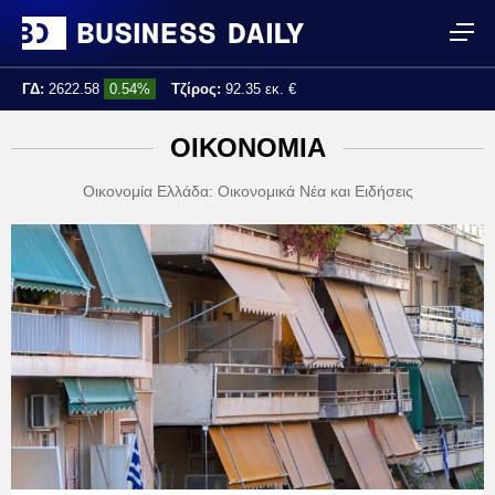
ΓΔ:
2622.58
0.54%
Τζίρος:
92.35 εκ. €
Τελ. ενημέρωση:
13:55:35
ΟΙΚΟΝΟΜΙΑ
Οικονομία Ελλάδα: Οικονομικά Νέα και Ειδήσεις