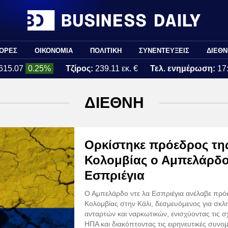
ΟΡΕΣ
ΟΙΚΟΝΟΜΙΑ
ΠΟΛΙΤΙΚΗ
ΣΥΝΕΝΤΕΥΞΕΙΣ
ΔΙΕΘΝ
615.07
0.25%
Τζίρος:
239.11 εκ. €
Τελ. ενημέρωση:
17
ΔΙΕΘΝΗ
Ορκίστηκε πρόεδρος τη
Κολομβίας ο Αμπελάρδο
Εσπριέγια
Ο Αμπελάρδο ντε λα Εσπριέγια ανέλαβε πρό
Κολομβίας στην Κάλι, δεσμευόμενος για σκλ
ανταρτών και ναρκωτικών, ενισχύοντας τις σχ
ΗΠΑ και διακόπτοντας τις ειρηνευτικές συνομ