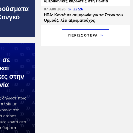
αμερικανικές κυρώσεις στη Ρωσία
ρούσματα
07 Αυγ 2026
22:26
ΗΠΑ: Κοντά σε συμφωνία για τα Στενά του
Κονγκό
Ορμούζ, λέει αξιωματούχος
ΠΕΡΙΣΣΟΤΕΡΑ
 σε
και
κες στην
νία
ς δήλωσε πως
 πλοία με
κρανία στη
ά drones
κες κοντά στο
α θύματα.