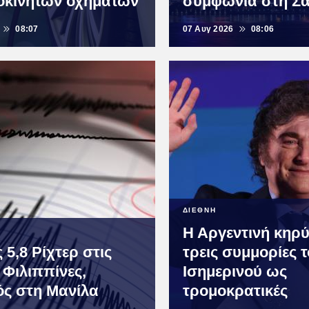
οκίνητων οχημάτων
συμφωνία στη Σ
08:07
07 Αυγ 2026
08:06
ΔΙΕΘΝΗ
Η Αργεντινή κηρ
 5,8 Ρίχτερ στις
τρεις συμμορίες 
 Φιλιππίνες,
Ισημερινού ως
ός στη Μανίλα
τρομοκρατικές