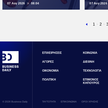
07 Αυγ 2026
08:04
07 Αυγ 2026
Προηγούμενη
Σελίδα
1
Σελί
2
σελίδα
ΕΠΙΧΕΙΡΗΣΕΙΣ
ΚΟΙΝΩΝΙΑ
ΑΓΟΡΕΣ
ΔΙΕΘΝΗ
ΟΙΚΟΝΟΜΙΑ
ΤΕΧΝΟΛΟΓΙΑ
ΠΟΛΙΤΙΚΗ
ΕΠΙΜΟΝΟΣ
ΚΗΠΟΥΡΟΣ
© 2026 Business Daily
ΤΑΥΤΟΤΗΤΑ
ΕΠΙΚΟΙΝΩΝΙΑ
ΟΡΟΙ ΧΡΗΣΗΣ