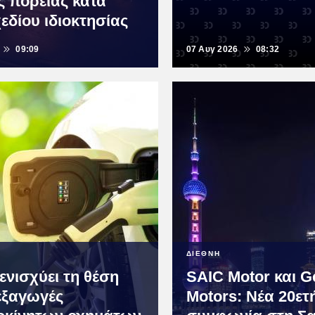
ς πορείας κατά
εδίου ιδιοκτησίας
09:09
07 Αυγ 2026
08:32
ΔΙΕΘΝΗ
ενισχύει τη θέση
SAIC Motor και G
 εξαγωγές
Motors: Νέα 20ετ