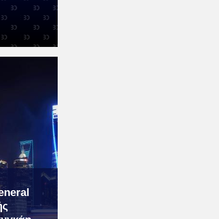
eneral
ής