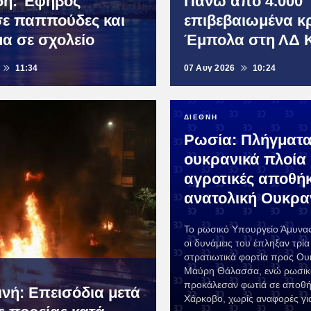
δη: Έφηβος
Πάνω από 4.000
ε παππούδες και
επιβεβαιωμένα κ
μα σε σχολείο
Έμπολα στη ΛΔ 
11:34
07 Αυγ 2026
10:24
ΔΙΕΘΝΗ
Ρωσία: Πλήγματα
ουκρανικά πλοία 
αγροτικές αποθή
ανατολική Ουκρα
Το ρωσικό Υπουργείο Άμυνα
οι δυνάμεις του έπληξαν τρία
στρατιωτικά φορτία προς Ου
Μαύρη Θάλασσα, ενώ ρωσικ
προκάλεσαν φωτιά σε αποθή
ινή: Επεισόδια μετά
Χάρκοβο, χωρίς αναφορές γι