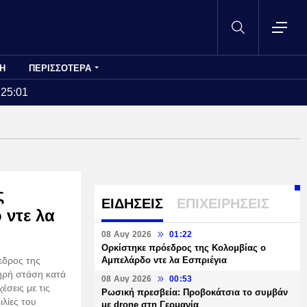
Η
ΠΕΡΙΣΣΟΤΕΡΑ
:25:01
ς
ΕΙΔΗΣΕΙΣ
ΕΠΙΧΕΙΡΗΣΕΙΣ
 ντε λα
08 Αυγ 2026
01:22
Ορκίστηκε πρόεδρος της Κολομβίας ο
εδρος της
Αμπελάρδο ντε λα Εσπριέγια
ηρή στάση κατά
08 Αυγ 2026
00:53
έσεις με τις
Ρωσική πρεσβεία: Προβοκάτσια το συμβάν
ιλίες του
με drone στη Γερμανία