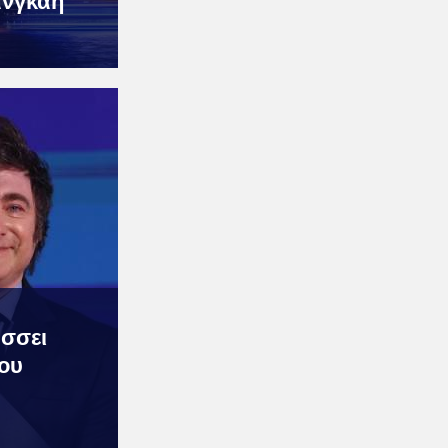
ανγκάη
ύσσει
του