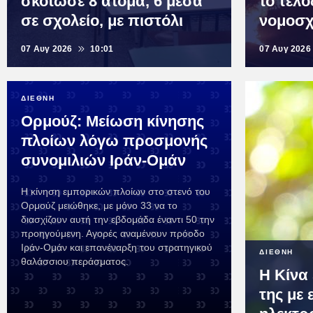
σκότωσε 8 άτομα, 6 μέσα
το τέλο
σε σχολείο, με πιστόλι
νομοσχ
07 Αυγ 2026
10:01
07 Αυγ 2026
ΔΙΕΘΝΗ
Ορμούζ: Μείωση κίνησης
πλοίων λόγω προσμονής
συνομιλιών Ιράν-Ομάν
Η κίνηση εμπορικών πλοίων στο στενό του
Ορμούζ μειώθηκε, με μόνο 33 να το
διασχίζουν αυτή την εβδομάδα έναντι 50 την
προηγούμενη. Αγορές αναμένουν πρόοδο
Ιράν-Ομάν και επανέναρξη του στρατηγικού
ΔΙΕΘΝΗ
θαλάσσιου περάσματος.
Η Κίνα 
της με