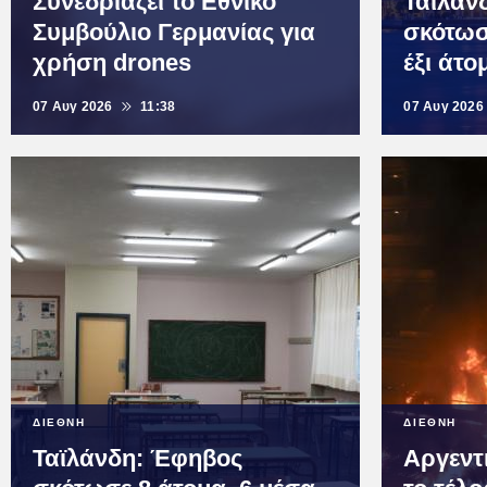
Συνεδριάζει το Εθνικό
Ταϊλάν
Συμβούλιο Γερμανίας για
σκότωσ
χρήση drones
έξι άτο
07 Αυγ 2026
11:38
07 Αυγ 2026
ΔΙΕΘΝΗ
ΔΙΕΘΝΗ
Ταϊλάνδη: Έφηβος
Αργεντ