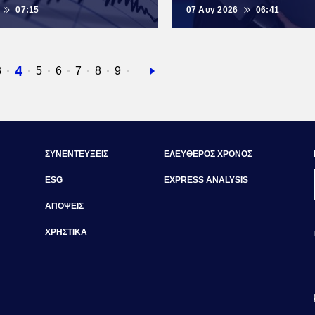
07:15
07 Αυγ 2026
06:41
Τρέχουσα
4
δα
Σελίδα
3
Σελίδα
5
Σελίδα
6
Σελίδα
7
Σελίδα
8
Σελίδα
9
Next
σελίδα
page
ΣΥΝΕΝΤΕΥΞΕΙΣ
ΕΛΕΥΘΕΡΟΣ ΧΡΟΝΟΣ
ESG
EXPRESS ANALYSIS
ΑΠΟΨΕΙΣ
ΧΡΗΣΤΙΚΑ