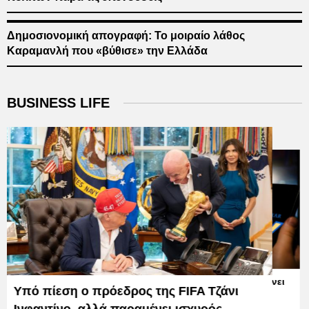
Δημοσιονομική απογραφή: Το μοιραίο λάθος
Καραμανλή που «βύθισε» την Ελλάδα
BUSINESS LIFE
Σπάει τα ρεκόρ το «Toy Story 5» και δίνει
Υπό πίεση ο πρόεδρος της FIFA Τζάνι
ώθηση στο box office