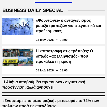
BUSINESS DAILY SPECIAL
«Φουντώνει» ο ανταγωνισμός
μεταξύ τραπεζών για στεγαστικά και
προθεσμιακές
28 Ιουν 2026
08:00
Η καταστροφή στις τράπεζες: Ο
διπλός «αφελληνισμός» που
προκάλεσε η κρίση
05 Ιουλ 2026
08:00
Η Αθήνα υποβαθμίζει την τουρκο - αιγυπτιακή
προσέγγιση, αλλά ανησυχεί
«Σνομπάρει» τα μέσα μαζικής μεταφοράς το 72% των
πολιτών παρά τις επενδύσεις