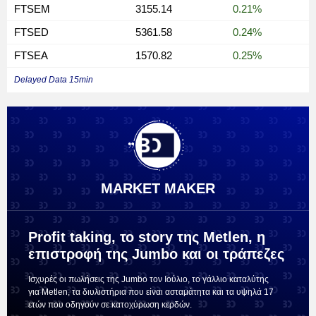
FTSEM
3155.14
0.21%
FTSED
5361.58
0.24%
FTSEA
1570.82
0.25%
Delayed Data 15min
MARKET MAKER
Profit taking, το story της Metlen, η
επιστροφή της Jumbo και οι τράπεζες
Ισχυρές οι πωλήσεις της Jumbo τον Ιούλιο, το γάλλιο καταλύτης
για Metlen, τα διυλιστήρια που είναι ασταμάτητα και τα υψηλά 17
ετών που οδηγούν σε κατοχύρωση κερδών.